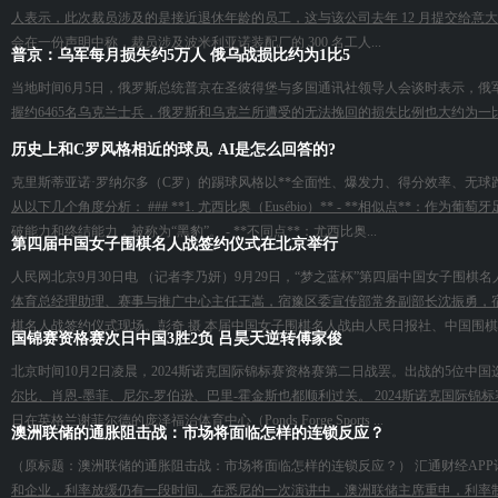
人表示，此次裁员涉及的是接近退休年龄的员工，这与该公司去年 12 月提交给
会在一份声明中称，裁员涉及波米利亚诺装配厂的 300 名工人...
普京：乌军每月损失约5万人 俄乌战损比约为1比5
当地时间6月5日，俄罗斯总统普京在圣彼得堡与多国通讯社领导人会谈时表示，俄
握约6465名乌克兰士兵，俄罗斯和乌克兰所遭受的无法挽回的损失比例也大约为一比
历史上和C罗风格相近的球员, AI是怎么回答的?
克里斯蒂亚诺·罗纳尔多（C罗）的踢球风格以**全面性、爆发力、得分效率、无球
从以下几个角度分析： ### **1. 尤西比奥（Eusébio）** - **相似点*
破能力和终结能力，被称为“黑豹”。 - **不同点**：尤西比奥...
第四届中国女子围棋名人战签约仪式在北京举行
人民网北京9月30日电 （记者李乃妍）9月29日，“梦之蓝杯”第四届中国女子
体育总经理助理、赛事与推广中心主任王嵩，宿豫区委宣传部常务副部长沈振勇，
棋名人战签约仪式现场。彭奇 摄 本届中国女子围棋名人战由人民日报社、中国围棋协
国锦赛资格赛次日中国3胜2负 吕昊天逆转傅家俊
北京时间10月2日凌晨，2024斯诺克国际锦标赛资格赛第二日战罢。出战的5位
尔比、肖恩-墨菲、尼尔-罗伯逊、巴里-霍金斯也都顺利过关。 2024斯诺克国际锦标
日在英格兰谢菲尔德的庞泽福治体育中心（Ponds Forge Sports ...
澳洲联储的通胀阻击战：市场将面临怎样的连锁反应？
（原标题：澳洲联储的通胀阻击战：市场将面临怎样的连锁反应？） 汇通财经AP
和企业，利率放缓仍有一段时间。在悉尼的一次演讲中，澳洲联储主席重申，利率制定