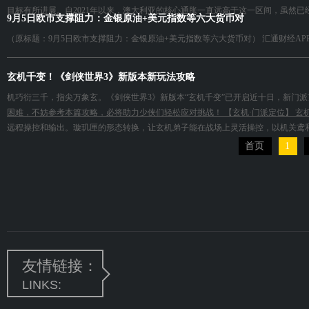
目标有所进展。自2021年以来，澳大利亚的核心通胀一直远高于这一区间，虽然已经从3
9月5日欧市支撑阻力：金银原油+美元指数等六大货币对
（原标题：9月5日欧市支撑阻力：金银原油+美元指数等六大货币对） 汇通财经AP
玄机千变！《剑侠世界3》新版本新玩法攻略
机巧衍三千，指尖万象玄。《剑侠世界3》新版本“玄机千变”已开启近十日，新门
困难，不妨参考本篇攻略，必将助力少侠们轻松应对挑战！ 【玄机·门派定位】 
远程操控和输出。璇玑匣的形态转换，让玄机弟子能在战场上灵活操控，以机关鸢和镜
首页
1
友情链接：
LINKS: