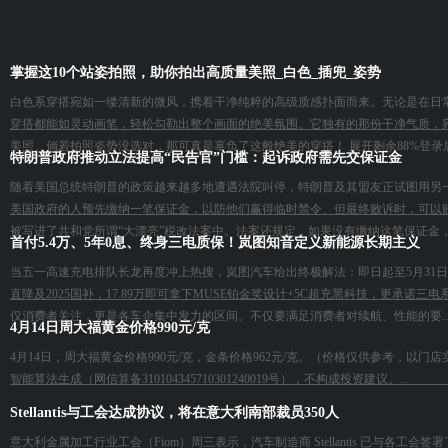
掌握这10个站姿拍照，助你拍出高质量美照_白色_插兜_姿势
白色系穿搭宛如一缕清新的微风，携着干净纯粹的高级质感扑面而来。无论是在日
穿搭都能如灵动画笔，轻松勾勒出整个画面的绝美氛围。它独有的那份干净气质，
美照。倘若拍照姿势没选对，那可真是辜负了这般绝美的穿搭！ 展开剩余88%登录后
特朗普政府推动立法提高“民告官”门槛：起诉政府需先交保证金
随着美国总统特朗普的政策越来越多地遭遇法院叫停，特朗普及其盟友正试图用另
美国政府的人预先缴纳一笔保证金，以防他们赢得临时禁令、但最终败诉时，可以赔
被写进了共和党所谓“大漂亮”税改法案中。法案还规定，如果没有缴纳这笔保证金，
首付5.4万、5年0息、终身三电质保！岚图知音定义新能源长期主义
当五一高速充电排队长龙再度冲上热搜，岚图汽车给出终极解法：即日起至5月31日，购
直降及2025国补，17.89万即可拿下MUSE铂金奖设计+5C超充黑科技，更承
仅消费者关注，更是各车企集中发力的区间。不仅要满足消费者对续航、性能的要..
4月14日周大福黄金价格990元/克
4月14日，周大福黄金价格990元/克，金条价格962元/克。（价格仅供参考，以门店
智能算法生成（网信算备310104345710301240019号），不构成投资建议。...
Stellantis与工会达成协议，将在意大利南部裁员350人
意大利金属加工行业工会（Fiom）周三表示，汽车制造商 Stellantis 已与各工会签